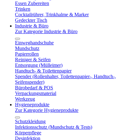
Essen Zubereiten
Trinken
Cocktailrührer, Trinkhalme & Marker
Gedeckter Tisch
Industrie & Büro
Zur Kategorie Industrie & Büro
Einweghandschuhe
Mundschutz
Papierrollen
Reiniger & Seifen
Entsorgung (Mülleimer)
Handtuch- & Toilettenpapier
Spender (Rollenhalter, Toilettenpapier-, Handtuch-,
Seifenspender)
Bürobedarf & POS
Verpackungsmaterial
Werkzeug
Hygieneprodukte
Zur Kategorie Hygieneprodukte
Schutzkleidung
Infektionsschutz (Mundschutz & Tests)
Körperpflege
Desinfektion