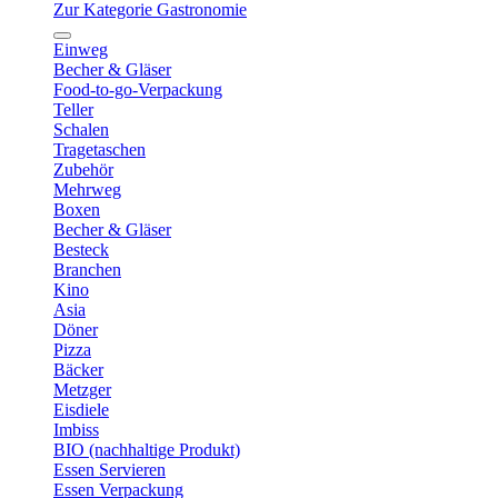
Zur Kategorie Gastronomie
Einweg
Becher & Gläser
Food-to-go-Verpackung
Teller
Schalen
Tragetaschen
Zubehör
Mehrweg
Boxen
Becher & Gläser
Besteck
Branchen
Kino
Asia
Döner
Pizza
Bäcker
Metzger
Eisdiele
Imbiss
BIO (nachhaltige Produkt)
Essen Servieren
Essen Verpackung