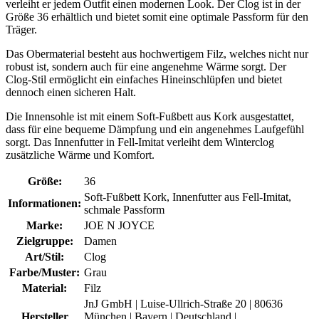
verleiht er jedem Outfit einen modernen Look. Der Clog ist in der
Größe 36 erhältlich und bietet somit eine optimale Passform für den
Träger.
Das Obermaterial besteht aus hochwertigem Filz, welches nicht nur
robust ist, sondern auch für eine angenehme Wärme sorgt. Der
Clog-Stil ermöglicht ein einfaches Hineinschlüpfen und bietet
dennoch einen sicheren Halt.
Die Innensohle ist mit einem Soft-Fußbett aus Kork ausgestattet,
dass für eine bequeme Dämpfung und ein angenehmes Laufgefühl
sorgt. Das Innenfutter in Fell-Imitat verleiht dem Winterclog
zusätzliche Wärme und Komfort.
Größe:
36
Soft-Fußbett Kork, Innenfutter aus Fell-Imitat,
Informationen:
schmale Passform
Marke:
JOE N JOYCE
Zielgruppe:
Damen
Art/Stil:
Clog
Farbe/Muster:
Grau
Material:
Filz
JnJ GmbH | Luise-Ullrich-Straße 20 | 80636
Hersteller
München | Bayern | Deutschland |