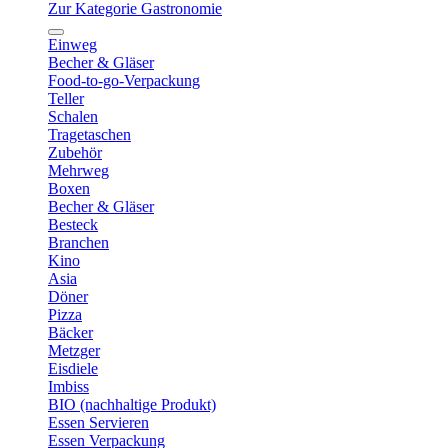
Zur Kategorie Gastronomie
Einweg
Becher & Gläser
Food-to-go-Verpackung
Teller
Schalen
Tragetaschen
Zubehör
Mehrweg
Boxen
Becher & Gläser
Besteck
Branchen
Kino
Asia
Döner
Pizza
Bäcker
Metzger
Eisdiele
Imbiss
BIO (nachhaltige Produkt)
Essen Servieren
Essen Verpackung