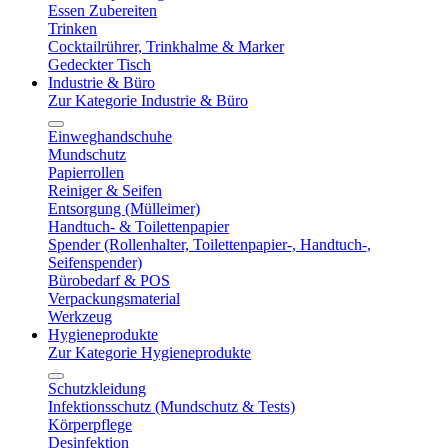
Essen Zubereiten
Trinken
Cocktailrührer, Trinkhalme & Marker
Gedeckter Tisch
Industrie & Büro
Zur Kategorie Industrie & Büro
Einweghandschuhe
Mundschutz
Papierrollen
Reiniger & Seifen
Entsorgung (Mülleimer)
Handtuch- & Toilettenpapier
Spender (Rollenhalter, Toilettenpapier-, Handtuch-,
Seifenspender)
Bürobedarf & POS
Verpackungsmaterial
Werkzeug
Hygieneprodukte
Zur Kategorie Hygieneprodukte
Schutzkleidung
Infektionsschutz (Mundschutz & Tests)
Körperpflege
Desinfektion