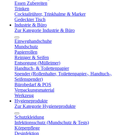
Essen Zubereiten
Trinken
Cocktailrührer, Trinkhalme & Marker
Gedeckter Tisch
Industrie & Büro
Zur Kategorie Industrie & Büro
Einweghandschuhe
Mundschutz
Papierrollen
Reiniger & Seifen
Entsorgung (Mülleimer)
Handtuch- & Toilettenpapier
Spender (Rollenhalter, Toilettenpapier-, Handtuch-,
Seifenspender)
Bürobedarf & POS
Verpackungsmaterial
Werkzeug
Hygieneprodukte
Zur Kategorie Hygieneprodukte
Schutzkleidung
Infektionsschutz (Mundschutz & Tests)
Körperpflege
Desinfektion