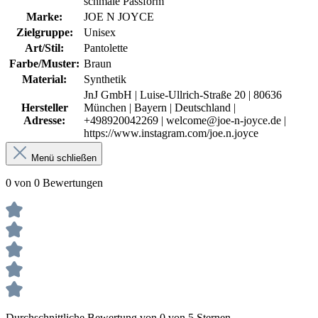
schmale Passform
Marke:
JOE N JOYCE
Zielgruppe:
Unisex
Art/Stil:
Pantolette
Farbe/Muster:
Braun
Material:
Synthetik
JnJ GmbH | Luise-Ullrich-Straße 20 | 80636
Hersteller
München | Bayern | Deutschland |
Adresse:
+498920042269 | welcome@joe-n-joyce.de |
https://www.instagram.com/joe.n.joyce
Menü schließen
0 von 0 Bewertungen
Durchschnittliche Bewertung von 0 von 5 Sternen