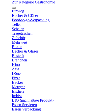
Zur Kategorie Gastronomie
Einweg
Becher & Gläser
Food-to-go-Verpackung
Teller
Schalen
Tragetaschen
Zubehör
Mehrweg
Boxen
Becher & Gläser
Besteck
Branchen
Kino
Asia
Döner
Pizza
Bäcker
Metzger
Eisdiele
Imbiss
BIO (nachhaltige Produkt)
Essen Servieren
Essen Verpackung