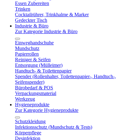
Essen Zubereiten
Trinken
Cocktailrührer, Trinkhalme & Marker
Gedeckter Tisch
Industrie & Büro
Zur Kategorie Industrie & Büro
Einweghandschuhe
Mundschutz
Papierrollen
Reiniger & Seifen
Entsorgung (Mülleimer)
Handtuch- & Toilettenpapier
Spender (Rollenhalter, Toilettenpapier-, Handtuch-,
Seifenspender)
Bürobedarf & POS
Verpackungsmaterial
Werkzeug
Hygieneprodukte
Zur Kategorie Hygieneprodukte
Schutzkleidung
Infektionsschutz (Mundschutz & Tests)
Körperpflege
Desinfektion