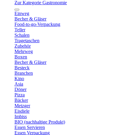
Zur Kategorie Gastronomie
Einweg
Becher & Gläser
Food-to-go-Verpackung
Teller
Schalen
Tragetaschen
Zubehör
Mehrweg
Boxen
Becher & Gläser
Besteck
Branchen
Kino
Asia
Döner
Pizza
Bäcker
Metzger
Eisdiele
Imbiss
BIO (nachhaltige Produkt)
Essen Servieren
Essen Verpackung