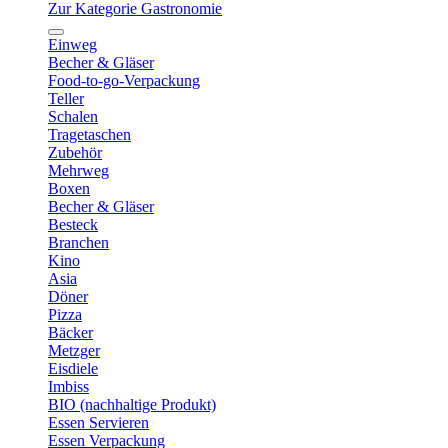
Zur Kategorie Gastronomie
Einweg
Becher & Gläser
Food-to-go-Verpackung
Teller
Schalen
Tragetaschen
Zubehör
Mehrweg
Boxen
Becher & Gläser
Besteck
Branchen
Kino
Asia
Döner
Pizza
Bäcker
Metzger
Eisdiele
Imbiss
BIO (nachhaltige Produkt)
Essen Servieren
Essen Verpackung