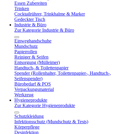
Essen Zubereiten
Trinken
Cocktailrührer, Trinkhalme & Marker
Gedeckter Tisch
Industrie & Büro
Zur Kategorie Industrie & Büro
Einweghandschuhe
Mundschutz
Papierrollen
Reiniger & Seifen
Entsorgung (Mülleimer)
Handtuch- & Toilettenpapier
Spender (Rollenhalter, Toilettenpapier-, Handtuch-,
Seifenspender)
Bürobedarf & POS
Verpackungsmaterial
Werkzeug
Hygieneprodukte
Zur Kategorie Hygieneprodukte
Schutzkleidung
Infektionsschutz (Mundschutz & Tests)
Körperpflege
Desinfektion