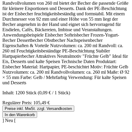
Randvollvolumen von 260 ml bietet der Becher die passende Größe
für kleinere Eisportionen und Desserts. Dank der PE-Beschichtung
ist der Eisbecher feuchtigkeitsbeständig und formstabil. Mit einem
Durchmesser von 92 mm und einer Höhe von 55 mm liegt der
Becher angenehm in der Hand und eignet sich hervorragend für
Eisdielen, Cafés, Bäckereien, Imbisse und Veranstaltungen.
Anwendungsbeispiele Eisbecher Softeisbecher Frozen-Yogurt-
Becher Dessertbecher Obstbecher Nachspeisenbecher
Eigenschaften & Vorteile Nutzvolumen: ca. 200 ml Randvoll: ca.
260 ml Feuchtigkeitsbeständige PE-Beschichtung Stabiler
Hartpapierbecher Attraktives Neutralmotiv "Früchte Gelb" Ideal für
Eis, Desserts und kalte Speisen Technische Daten Produktart:
Eisbecher Material: Hartpapier, PE-beschichtet Motiv: Früchte Gelb
Nutzvolumen: ca. 200 ml Randvollvolumen: ca. 260 ml Maße: Ø 92
× 55 mm Farbe: Gelb / Mehrfarbig Verwendung: Für kalte Speisen
und Desserts
Inhalt:
1200 Stück
(0,09 € / 1 Stück)
Regulärer Preis:
105,49 €
Preise inkl. MwSt. zzgl. Versandkosten
In den Warenkorb
] Neu [