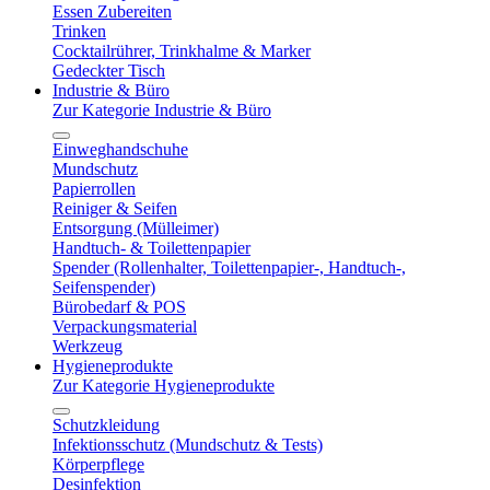
Essen Zubereiten
Trinken
Cocktailrührer, Trinkhalme & Marker
Gedeckter Tisch
Industrie & Büro
Zur Kategorie Industrie & Büro
Einweghandschuhe
Mundschutz
Papierrollen
Reiniger & Seifen
Entsorgung (Mülleimer)
Handtuch- & Toilettenpapier
Spender (Rollenhalter, Toilettenpapier-, Handtuch-,
Seifenspender)
Bürobedarf & POS
Verpackungsmaterial
Werkzeug
Hygieneprodukte
Zur Kategorie Hygieneprodukte
Schutzkleidung
Infektionsschutz (Mundschutz & Tests)
Körperpflege
Desinfektion