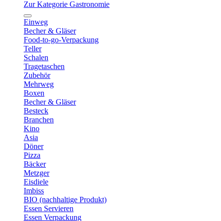
Zur Kategorie Gastronomie
Einweg
Becher & Gläser
Food-to-go-Verpackung
Teller
Schalen
Tragetaschen
Zubehör
Mehrweg
Boxen
Becher & Gläser
Besteck
Branchen
Kino
Asia
Döner
Pizza
Bäcker
Metzger
Eisdiele
Imbiss
BIO (nachhaltige Produkt)
Essen Servieren
Essen Verpackung