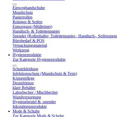
Einweghandschuhe
Mundschutz
Papierrollen
Reiniger & Seifen
Entsorgung (Mülleimer)
Handtuch- & Toilettenpapier
Spender (Rollenhalter, Toilettenpapier-, Handtuch-, Seifenspen
Bürobedarf & POS
Verpackungsmaterial
Werkzeug
Hygieneprodukte
Zur Kategorie Hygieneprodukte
Schutzkleidung
Infektionsschutz (Mundschutz & Tests)
Körperpflege
Desinfektion
klare Behälter
Laborbecher / Mischbecher
Wundversorgung
Hygienebeutel & -spender
Inkontinenzprodukte
Mode & Schuhe
Zur Kategorie Mode & Schuhe