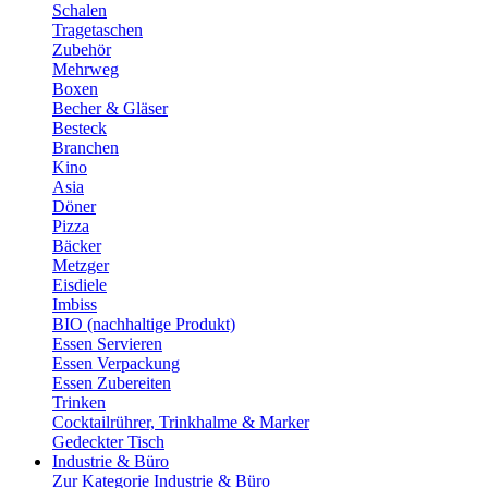
Schalen
Tragetaschen
Zubehör
Mehrweg
Boxen
Becher & Gläser
Besteck
Branchen
Kino
Asia
Döner
Pizza
Bäcker
Metzger
Eisdiele
Imbiss
BIO (nachhaltige Produkt)
Essen Servieren
Essen Verpackung
Essen Zubereiten
Trinken
Cocktailrührer, Trinkhalme & Marker
Gedeckter Tisch
Industrie & Büro
Zur Kategorie Industrie & Büro