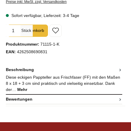
Preise inkl. MwSt. zzgl. Versandkosten
Sofort verfügbar, Lieferzeit: 3-4 Tage
Produkt Anzahl: Gib den gewünschten Wert ein oder benutze die Sc
In den Warenkorb
Stück
Produktnummer:
71115-1-K
EAN:
4262508690831
Beschreibung
Diese eckigen Pappteller aus Frischfaser (FF) mit den Maßen
8 x 18 + 3 cm sind praktisch und vielseitig einsetzbar. Dank
der…
Mehr
Bewertungen