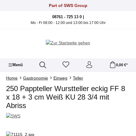
Zum Hauptinhalt springen
Part of SWS Group
08761 - 725 13 0 |
Mo - Fr 08:00 - 12:00 und 13:00 bis 17:00 Uhr
Menü
0,00 €*
Home
Gastronomie
Einweg
Teller
250 Pappteller Wurstteller eckig FF 8
x 18 + 3 cm Weiß KU 28 3/4 mit
Abriss
Bildergalerie überspringen