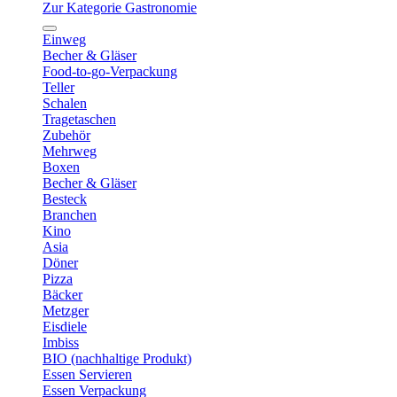
Zur Kategorie Gastronomie
Einweg
Becher & Gläser
Food-to-go-Verpackung
Teller
Schalen
Tragetaschen
Zubehör
Mehrweg
Boxen
Becher & Gläser
Besteck
Branchen
Kino
Asia
Döner
Pizza
Bäcker
Metzger
Eisdiele
Imbiss
BIO (nachhaltige Produkt)
Essen Servieren
Essen Verpackung