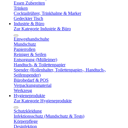
Essen Zubereiten
Trinken
Cocktailrührer, Trinkhalme & Marker
Gedeckter Tisch
Industrie & Büro
Zur Kategorie Industrie & Büro
Einweghandschuhe
Mundschutz
Papierrollen
Reiniger & Seifen
Entsorgung (Mülleimer)
Handtuch- & Toilettenpapier
Spender (Rollenhalter, Toilettenpapier-, Handtuch-,
Seifenspender)
Bürobedarf & POS
Verpackungsmaterial
Werkzeug
Hygieneprodukte
Zur Kategorie Hygieneprodukte
Schutzkleidung
Infektionsschutz (Mundschutz & Tests)
Körperpflege
Desinfektion