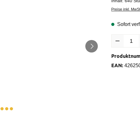
Inhalt:
640 St
Preise inkl. MwS
Sofort verf
Produkt Anzah
Produktnu
EAN:
42625