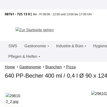
um Hauptinhalt springen
Zur Suche springen
Zur Hauptnavigation springen
08761 - 725 13 0 |
Mo - Fr 08:00 - 12:00 und 13:00 bis 17:00 Uhr
SWS
Gastronomie
Industrie & Büro
Hygiene
Pflegen & Helfen
Home
Gastronomie
Branchen
Pizza
640 PP-Becher 400 ml / 0,4 l Ø 90 x 124
Bildergalerie überspringen