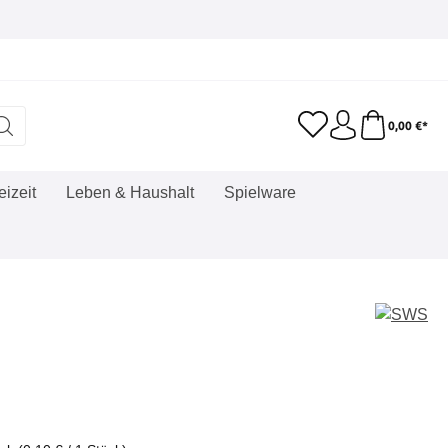
0,00 €*
eizeit
Leben & Haushalt
Spielware
eis: