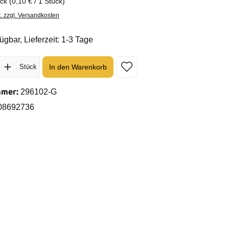
ück
(0,10 € / 1 Stück)
t. zzgl. Versandkosten
ügbar, Lieferzeit: 1-3 Tage
l: Gib den gewünschten Wert ein oder benutze die Schaltflächen um 
In den Warenkorb
Stück
mmer:
296102-G
08692736