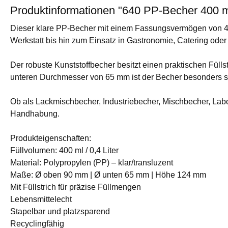
Produktinformationen "640 PP-Becher 400 ml 
Dieser klare PP-Becher mit einem Fassungsvermögen von 400 m
Werkstatt bis hin zum Einsatz in Gastronomie, Catering oder
Der robuste Kunststoffbecher besitzt einen praktischen Fü
unteren Durchmesser von 65 mm ist der Becher besonders st
Ob als Lackmischbecher, Industriebecher, Mischbecher, Labo
Handhabung.
Produkteigenschaften:
Füllvolumen: 400 ml / 0,4 Liter
Material: Polypropylen (PP) – klar/transluzent
Maße: Ø oben 90 mm | Ø unten 65 mm | Höhe 124 mm
Mit Füllstrich für präzise Füllmengen
Lebensmittelecht
Stapelbar und platzsparend
Recyclingfähig