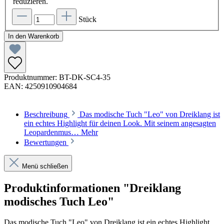
reduzieren.
Stück
In den Warenkorb
Produktnummer:
BT-DK-SC4-35
EAN:
4250910904684
Beschreibung
Das modische Tuch "Leo" von Dreiklang ist
ein echtes Highlight für deinen Look. Mit seinem angesagten
Leopardenmus…
Mehr
Bewertungen
Menü schließen
Produktinformationen "Dreiklang
modisches Tuch Leo"
Das modische Tuch "Leo" von Dreiklang ist ein echtes Highlight