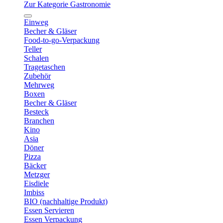
Zur Kategorie Gastronomie
Einweg
Becher & Gläser
Food-to-go-Verpackung
Teller
Schalen
Tragetaschen
Zubehör
Mehrweg
Boxen
Becher & Gläser
Besteck
Branchen
Kino
Asia
Döner
Pizza
Bäcker
Metzger
Eisdiele
Imbiss
BIO (nachhaltige Produkt)
Essen Servieren
Essen Verpackung