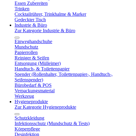
Essen Zubereiten
Trinken
Cocktailrührer, Trinkhalme & Marker
Gedeckter Tisch
Industrie & Büro
Zur Kategorie Industrie & Büro
Einweghandschuhe
Mundschutz
Papierrollen
Reiniger & Seifen
Entsorgung (Mülleimer)
Handtuch- & Toilettenpapier
Spender (Rollenhalter, Toilettenpapier-, Handtuch-,
Seifenspender)
Bürobedarf & POS
Verpackungsmaterial
Werkzeug
Hygieneprodukte
Zur Kategorie Hygieneprodukte
Schutzkleidung
Infektionsschutz (Mundschutz & Tests)
Körperpflege
Desinfektion