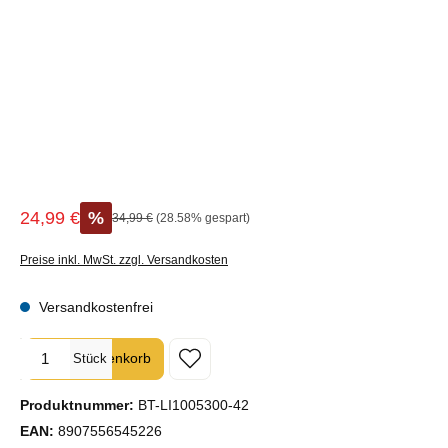
24,99 €
%
Regulärer Preis:
34,99 €
(28.58% gespart)
Verkaufspreis:
Preise inkl. MwSt. zzgl. Versandkosten
Versandkostenfrei
Produkt Anzahl: Gib den gewünschten Wert ein oder benutze die Sc
In den Warenkorb
Stück
Produktnummer:
BT-LI1005300-42
EAN:
8907556545226