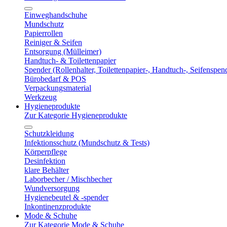
Einweghandschuhe
Mundschutz
Papierrollen
Reiniger & Seifen
Entsorgung (Mülleimer)
Handtuch- & Toilettenpapier
Spender (Rollenhalter, Toilettenpapier-, Handtuch-, Seifenspen
Bürobedarf & POS
Verpackungsmaterial
Werkzeug
Hygieneprodukte
Zur Kategorie Hygieneprodukte
Schutzkleidung
Infektionsschutz (Mundschutz & Tests)
Körperpflege
Desinfektion
klare Behälter
Laborbecher / Mischbecher
Wundversorgung
Hygienebeutel & -spender
Inkontinenzprodukte
Mode & Schuhe
Zur Kategorie Mode & Schuhe