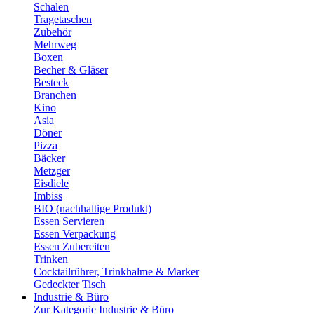
Schalen
Tragetaschen
Zubehör
Mehrweg
Boxen
Becher & Gläser
Besteck
Branchen
Kino
Asia
Döner
Pizza
Bäcker
Metzger
Eisdiele
Imbiss
BIO (nachhaltige Produkt)
Essen Servieren
Essen Verpackung
Essen Zubereiten
Trinken
Cocktailrührer, Trinkhalme & Marker
Gedeckter Tisch
Industrie & Büro
Zur Kategorie Industrie & Büro