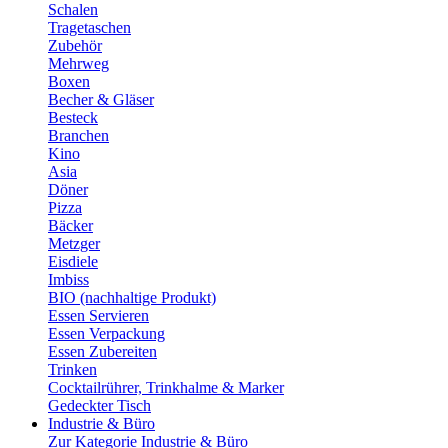
Schalen
Tragetaschen
Zubehör
Mehrweg
Boxen
Becher & Gläser
Besteck
Branchen
Kino
Asia
Döner
Pizza
Bäcker
Metzger
Eisdiele
Imbiss
BIO (nachhaltige Produkt)
Essen Servieren
Essen Verpackung
Essen Zubereiten
Trinken
Cocktailrührer, Trinkhalme & Marker
Gedeckter Tisch
Industrie & Büro
Zur Kategorie Industrie & Büro