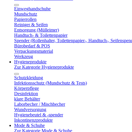
Einweghandschuhe
Mundschutz
Papierrollen
Reiniger & Seifen
Entsorgung (Mülleimer)
Handtuch- & Toilettenpapier
Spender (Rollenhalter, Toilettenpapier-, Handtuch-, Seifenspen
Bürobedarf & POS
Verpackungsmaterial
Werkzeug
Hygieneprodukte
Zur Kategorie Hygieneprodukte
Schutzkleidung
Infektionsschutz (Mundschutz & Tests)
Körperpflege
Desinfektion
klare Behälter
Laborbecher / Mischbecher
Wundversorgung
Hygienebeutel & -spender
Inkontinenzprodukte
Mode & Schuhe
Zur Kategorie Mode & Schuhe