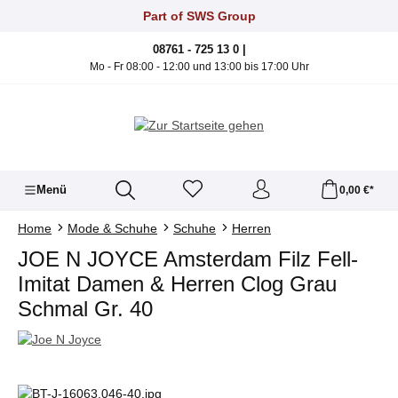
Zum Hauptinhalt springen
Part of SWS Group
08761 - 725 13 0 |
Mo - Fr 08:00 - 12:00 und 13:00 bis 17:00 Uhr
Menü
0,00 €*
Home
Mode & Schuhe
Schuhe
Herren
JOE N JOYCE Amsterdam Filz Fell-
Imitat Damen & Herren Clog Grau
Schmal Gr. 40
Bildergalerie überspringen