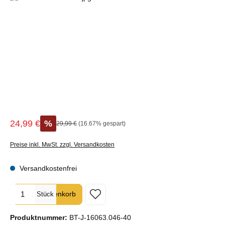
24,99 €
%
Regulärer Preis:
29,99 €
(16.67% gespart)
Verkaufspreis:
Preise inkl. MwSt. zzgl. Versandkosten
Versandkostenfrei
Produkt Anzahl: Gib den gewünschten Wert ein oder benutze die Sc
In den Warenkorb
Stück
Produktnummer:
BT-J-16063.046-40