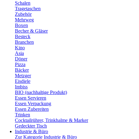
Schalen
Tragetaschen
Zubehör
Mehrweg
Boxen
Becher & Gläser
Besteck
Branchen
Kino
Asia
Döner
Pizza
Bäcker
Metzger
Eisdiele
Imbiss
BIO (nachhaltige Produkt)
Essen Servieren
Essen Verpackung
Essen Zubereiten
Trinken
Cocktailrührer, Trinkhalme & Marker
Gedeckter Tisch
Industrie & Büro
Zur Kategorie Industrie & Büro