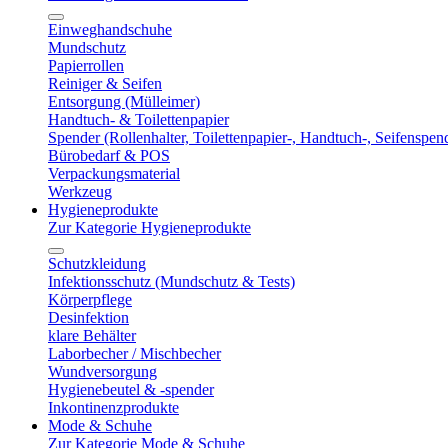
Einweghandschuhe
Mundschutz
Papierrollen
Reiniger & Seifen
Entsorgung (Mülleimer)
Handtuch- & Toilettenpapier
Spender (Rollenhalter, Toilettenpapier-, Handtuch-, Seifenspen
Bürobedarf & POS
Verpackungsmaterial
Werkzeug
Hygieneprodukte
Zur Kategorie Hygieneprodukte
Schutzkleidung
Infektionsschutz (Mundschutz & Tests)
Körperpflege
Desinfektion
klare Behälter
Laborbecher / Mischbecher
Wundversorgung
Hygienebeutel & -spender
Inkontinenzprodukte
Mode & Schuhe
Zur Kategorie Mode & Schuhe