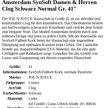
Amsterdam SynSoft Damen & Herren
Clog Schwarz Normal Gr. 41"
Der JOE N JOYCE Hausschuh in Größe 41 ist ein stilvoller und
komfortabler Clog für den Innenbereich. Das Obermaterial besteht
aus hochwertigem schwarzem Kunstleder und verleiht dem Schuh
eine elegante Note. Das Modell Amsterdam besticht durch sein
zeitloses Design und passt zu jedem Outfit. Mit der Innensohle aus
SynSoft Fußbett Kork bietet der Hausschuh eine angenehme
Dämpfung und optimalen Komfort beim Gehen. Die Laufsohle
besteht aus strapazierfähigem EVA-Material, das für eine gute
Griffigkeit und Haltbarkeit sorgt. Genießen Sie das Gefühl von
Luxus und Entspannung mit diesem exquisiten Hausschuh.
Größe:
41
Informationen:
SynSoft-Fußbett Kork, normale Passform
Marke:
JOE N JOYCE
Zielgruppe:
Unisex
Art/Stil:
Clog
Farbe/Muster:
Schwarz
Material:
Leder
JnJ GmbH | Luise-Ullrich-Straße 20 | 80636