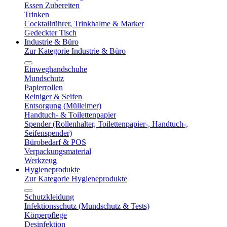
Essen Zubereiten
Trinken
Cocktailrührer, Trinkhalme & Marker
Gedeckter Tisch
Industrie & Büro
Zur Kategorie Industrie & Büro
Einweghandschuhe
Mundschutz
Papierrollen
Reiniger & Seifen
Entsorgung (Mülleimer)
Handtuch- & Toilettenpapier
Spender (Rollenhalter, Toilettenpapier-, Handtuch-,
Seifenspender)
Bürobedarf & POS
Verpackungsmaterial
Werkzeug
Hygieneprodukte
Zur Kategorie Hygieneprodukte
Schutzkleidung
Infektionsschutz (Mundschutz & Tests)
Körperpflege
Desinfektion