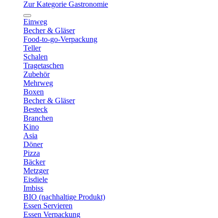
Zur Kategorie Gastronomie
Einweg
Becher & Gläser
Food-to-go-Verpackung
Teller
Schalen
Tragetaschen
Zubehör
Mehrweg
Boxen
Becher & Gläser
Besteck
Branchen
Kino
Asia
Döner
Pizza
Bäcker
Metzger
Eisdiele
Imbiss
BIO (nachhaltige Produkt)
Essen Servieren
Essen Verpackung