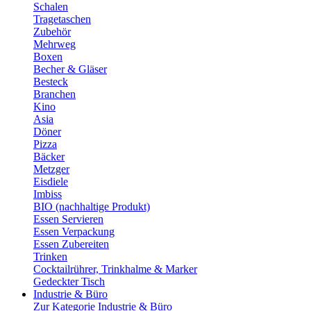
Schalen
Tragetaschen
Zubehör
Mehrweg
Boxen
Becher & Gläser
Besteck
Branchen
Kino
Asia
Döner
Pizza
Bäcker
Metzger
Eisdiele
Imbiss
BIO (nachhaltige Produkt)
Essen Servieren
Essen Verpackung
Essen Zubereiten
Trinken
Cocktailrührer, Trinkhalme & Marker
Gedeckter Tisch
Industrie & Büro
Zur Kategorie Industrie & Büro