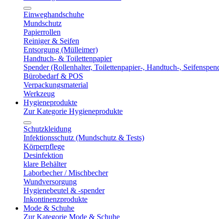
Einweghandschuhe
Mundschutz
Papierrollen
Reiniger & Seifen
Entsorgung (Mülleimer)
Handtuch- & Toilettenpapier
Spender (Rollenhalter, Toilettenpapier-, Handtuch-, Seifenspen
Bürobedarf & POS
Verpackungsmaterial
Werkzeug
Hygieneprodukte
Zur Kategorie Hygieneprodukte
Schutzkleidung
Infektionsschutz (Mundschutz & Tests)
Körperpflege
Desinfektion
klare Behälter
Laborbecher / Mischbecher
Wundversorgung
Hygienebeutel & -spender
Inkontinenzprodukte
Mode & Schuhe
Zur Kategorie Mode & Schuhe