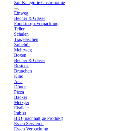
Zur Kategorie Gastronomie
Einweg
Becher & Gläser
Food-to-go-Verpackung
Teller
Schalen
Tragetaschen
Zubehör
Mehrweg
Boxen
Becher & Gläser
Besteck
Branchen
Kino
Asia
Döner
Pizza
Bäcker
Metzger
Eisdiele
Imbiss
BIO (nachhaltige Produkt)
Essen Servieren
Essen Verpackung