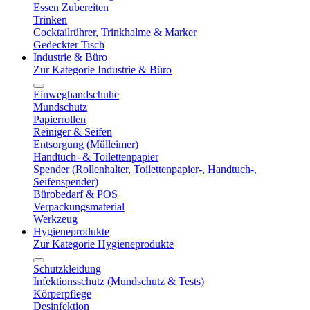
Essen Zubereiten
Trinken
Cocktailrührer, Trinkhalme & Marker
Gedeckter Tisch
Industrie & Büro
Zur Kategorie Industrie & Büro
Einweghandschuhe
Mundschutz
Papierrollen
Reiniger & Seifen
Entsorgung (Mülleimer)
Handtuch- & Toilettenpapier
Spender (Rollenhalter, Toilettenpapier-, Handtuch-,
Seifenspender)
Bürobedarf & POS
Verpackungsmaterial
Werkzeug
Hygieneprodukte
Zur Kategorie Hygieneprodukte
Schutzkleidung
Infektionsschutz (Mundschutz & Tests)
Körperpflege
Desinfektion