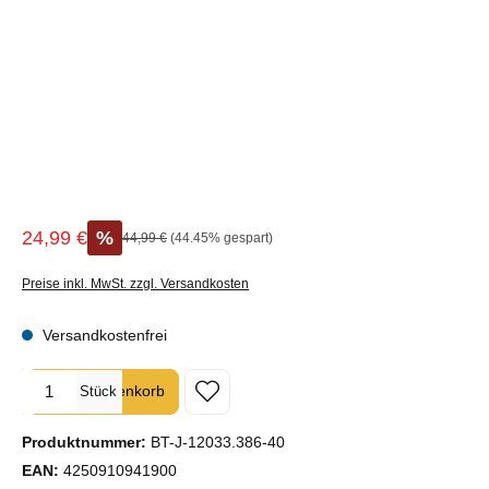
24,99 €
%
Regulärer Preis:
44,99 €
(44.45% gespart)
Verkaufspreis:
Preise inkl. MwSt. zzgl. Versandkosten
Versandkostenfrei
Produkt Anzahl: Gib den gewünschten Wert ein oder benutze die Sc
In den Warenkorb
Stück
Produktnummer:
BT-J-12033.386-40
EAN:
4250910941900