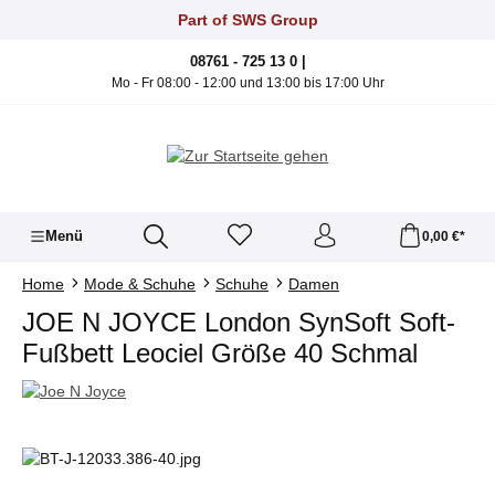
Zum Hauptinhalt springen
Part of SWS Group
08761 - 725 13 0 |
Mo - Fr 08:00 - 12:00 und 13:00 bis 17:00 Uhr
Menü
0,00 €*
Home
Mode & Schuhe
Schuhe
Damen
JOE N JOYCE London SynSoft Soft-
Fußbett Leociel Größe 40 Schmal
Bildergalerie überspringen