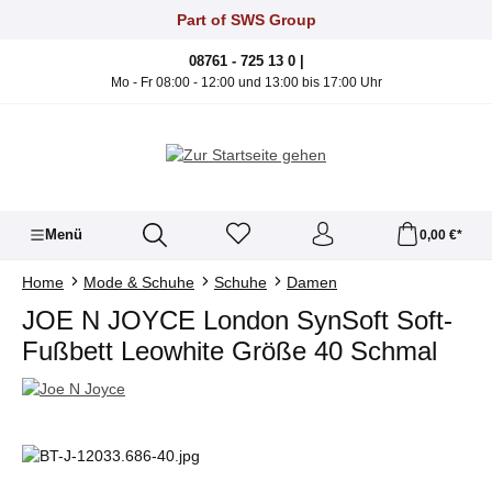
Zum Hauptinhalt springen
Part of SWS Group
08761 - 725 13 0 |
Mo - Fr 08:00 - 12:00 und 13:00 bis 17:00 Uhr
Menü
0,00 €*
Home
Mode & Schuhe
Schuhe
Damen
JOE N JOYCE London SynSoft Soft-
Fußbett Leowhite Größe 40 Schmal
Bildergalerie überspringen