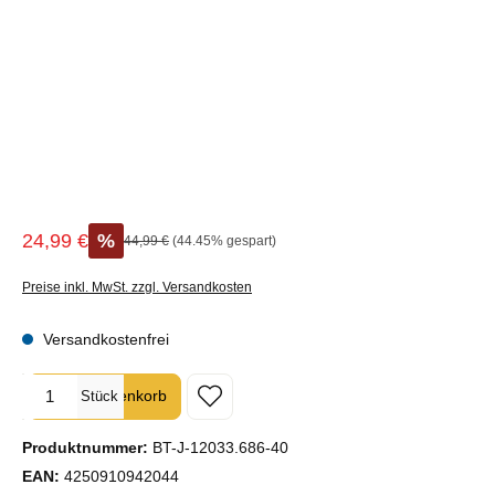
24,99 €
%
Regulärer Preis:
44,99 €
(44.45% gespart)
Verkaufspreis:
Preise inkl. MwSt. zzgl. Versandkosten
Versandkostenfrei
Produkt Anzahl: Gib den gewünschten Wert ein oder benutze die Sc
In den Warenkorb
Stück
Produktnummer:
BT-J-12033.686-40
EAN:
4250910942044