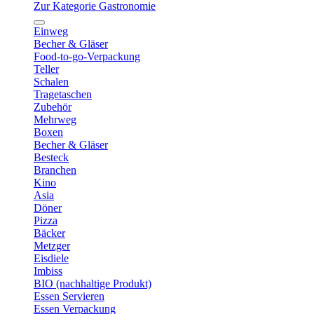
Zur Kategorie Gastronomie
Einweg
Becher & Gläser
Food-to-go-Verpackung
Teller
Schalen
Tragetaschen
Zubehör
Mehrweg
Boxen
Becher & Gläser
Besteck
Branchen
Kino
Asia
Döner
Pizza
Bäcker
Metzger
Eisdiele
Imbiss
BIO (nachhaltige Produkt)
Essen Servieren
Essen Verpackung