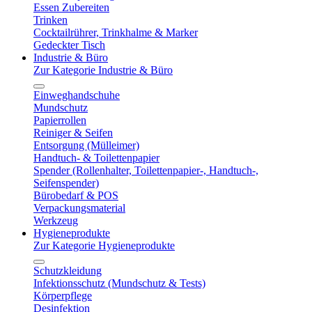
Essen Zubereiten
Trinken
Cocktailrührer, Trinkhalme & Marker
Gedeckter Tisch
Industrie & Büro
Zur Kategorie Industrie & Büro
Einweghandschuhe
Mundschutz
Papierrollen
Reiniger & Seifen
Entsorgung (Mülleimer)
Handtuch- & Toilettenpapier
Spender (Rollenhalter, Toilettenpapier-, Handtuch-,
Seifenspender)
Bürobedarf & POS
Verpackungsmaterial
Werkzeug
Hygieneprodukte
Zur Kategorie Hygieneprodukte
Schutzkleidung
Infektionsschutz (Mundschutz & Tests)
Körperpflege
Desinfektion