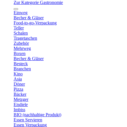
Zur Kategorie Gastronomie
Einweg
Becher & Gläser
Food-to-go-Verpackung
Teller
Schalen
Tragetaschen
Zubehör
Mehrweg
Boxen
Becher & Gläser
Besteck
Branchen
Kino
Asia
Döner
Pizza
Bäcker
Metzger
Eisdiele
Imbiss
BIO (nachhaltige Produkt)
Essen Servieren
Essen Verpackung