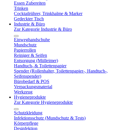
Essen Zubereiten
Trinken
Cocktailrührer, Trinkhalme & Marker
Gedeckter Tisch
Industrie & Büro
Zur Kategorie Industrie & Büro
Einweghandschuhe
Mundschutz
Papierrollen
Reiniger & Seifen
Entsorgung (Mülleimer)
Handtuch- & Toilettenpapier
Spender (Rollenhalter, Toilettenpapier-, Handtuch-,
Seifenspender)
Bürobedarf & POS
Verpackungsmaterial
Werkzeug
Hygieneprodukte
Zur Kategorie Hygieneprodukte
Schutzkleidung
Infektionsschutz (Mundschutz & Tests)
Körperpflege
Desinfektion