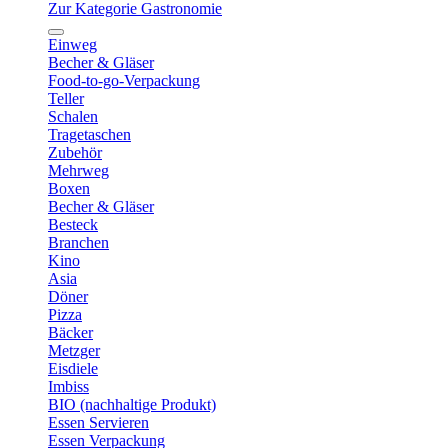
Zur Kategorie Gastronomie
Einweg
Becher & Gläser
Food-to-go-Verpackung
Teller
Schalen
Tragetaschen
Zubehör
Mehrweg
Boxen
Becher & Gläser
Besteck
Branchen
Kino
Asia
Döner
Pizza
Bäcker
Metzger
Eisdiele
Imbiss
BIO (nachhaltige Produkt)
Essen Servieren
Essen Verpackung