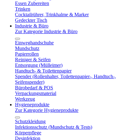
Essen Zubereiten
Trinken
Cocktailrührer, Trinkhalme & Marker
Gedeckter Tisch
Industrie & Büro
Zur Kategorie Industrie & Büro
Einweghandschuhe
Mundschutz
Papierrollen
Reiniger & Seifen
Entsorgung (Mülleimer)
Handtuch- & Toilettenpapier
Spender (Rollenhalter, Toilettenpapier-, Handtuch-,
Seifenspender)
Bürobedarf & POS
Verpackungsmaterial
Werkzeug
Hygieneprodukte
Zur Kategorie Hygieneprodukte
Schutzkleidung
Infektionsschutz (Mundschutz & Tests)
Körperpflege
Desinfektion