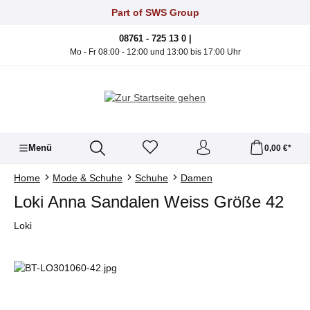
Zum Hauptinhalt springen
Part of SWS Group
08761 - 725 13 0 |
Mo - Fr 08:00 - 12:00 und 13:00 bis 17:00 Uhr
Menü
0,00 €*
Home
Mode & Schuhe
Schuhe
Damen
Loki Anna Sandalen Weiss Größe 42
Loki
Bildergalerie überspringen