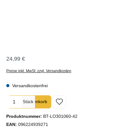
24,99 €
Regulärer Preis:
Preise inkl. MwSt. zzgl. Versandkosten
Versandkostenfrei
Produkt Anzahl: Gib den gewünschten Wert ein oder benutze die Sc
In den Warenkorb
Stück
Produktnummer:
BT-LO301060-42
EAN:
096224939271