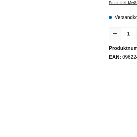
Preise inkl. MwS
Versandko
Produkt Anzah
Produktnu
EAN:
09622