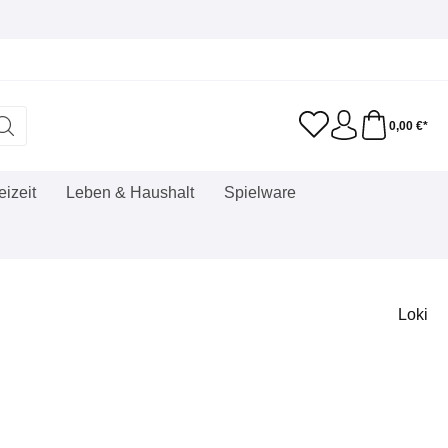
0,00 €*
eizeit
Leben & Haushalt
Spielware
Loki
eis: