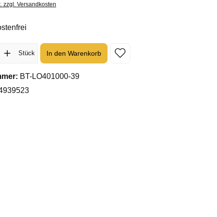
t. zzgl. Versandkosten
stenfrei
l: Gib den gewünschten Wert ein oder benutze die Schaltflächen um 
In den Warenkorb
Stück
mmer:
BT-LO401000-39
4939523