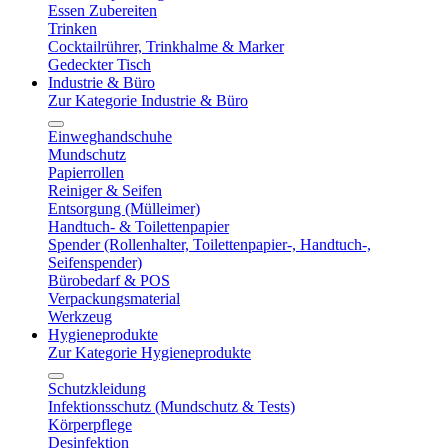
Essen Zubereiten
Trinken
Cocktailrührer, Trinkhalme & Marker
Gedeckter Tisch
Industrie & Büro
Zur Kategorie Industrie & Büro
Einweghandschuhe
Mundschutz
Papierrollen
Reiniger & Seifen
Entsorgung (Mülleimer)
Handtuch- & Toilettenpapier
Spender (Rollenhalter, Toilettenpapier-, Handtuch-,
Seifenspender)
Bürobedarf & POS
Verpackungsmaterial
Werkzeug
Hygieneprodukte
Zur Kategorie Hygieneprodukte
Schutzkleidung
Infektionsschutz (Mundschutz & Tests)
Körperpflege
Desinfektion