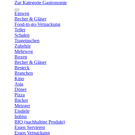
Zur Kategorie Gastronomie
Einweg
Becher & Gläser
Food-to-go-Verpackung
Teller
Schalen
Tragetaschen
Zubehör
Mehrweg
Boxen
Becher & Gläser
Besteck
Branchen
Kino
Asia
Döner
Pizza
Bäcker
Metzger
Eisdiele
Imbiss
BIO (nachhaltige Produkt)
Essen Servieren
Essen Verpackung