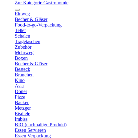
Zur Kategorie Gastronomie
Einweg
Becher & Gläser
Food-to-go-Verpackung
Teller
Schalen
Tragetaschen
Zubehör
Mehrweg
Boxen
Becher & Gläser
Besteck
Branchen
Kino
Asia
Döner
Pizza
Bäcker
Metzger
Eisdiele
Imbiss
BIO (nachhaltige Produkt)
Essen Servieren
Essen Verpackung