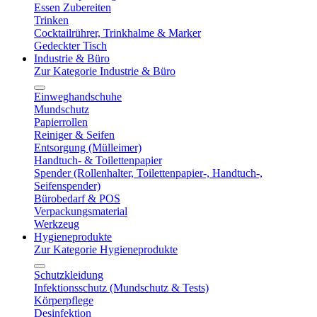
Essen Zubereiten
Trinken
Cocktailrührer, Trinkhalme & Marker
Gedeckter Tisch
Industrie & Büro
Zur Kategorie Industrie & Büro
Einweghandschuhe
Mundschutz
Papierrollen
Reiniger & Seifen
Entsorgung (Mülleimer)
Handtuch- & Toilettenpapier
Spender (Rollenhalter, Toilettenpapier-, Handtuch-,
Seifenspender)
Bürobedarf & POS
Verpackungsmaterial
Werkzeug
Hygieneprodukte
Zur Kategorie Hygieneprodukte
Schutzkleidung
Infektionsschutz (Mundschutz & Tests)
Körperpflege
Desinfektion