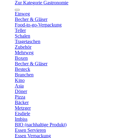
Zur Kategorie Gastronomie
Einweg
Becher & Gläser
Food-to-go-Verpackung
Teller
Schalen
Tragetaschen
Zubehör
Mehrweg
Boxen
Becher & Gläser
Besteck
Branchen
Kino
Asia
Döner
Pizza
Bäcker
Metzger
Eisdiele
Imbiss
BIO (nachhaltige Produkt)
Essen Servieren
Essen Verpackung