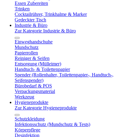
Essen Zubereiten
Trinken
Cocktailrührer, Trinkhalme & Marker
Gedeckter Tisch
Industrie & Büro
Zur Kategorie Industrie & Büro
Einweghandschuhe
Mundschutz
Papierrollen
Reiniger & Seifen
Entsorgung (Mülleimer)
Handtuch- & Toilettenpapier
Spender (Rollenhalter, Toilettenpapier-, Handtuch-,
Seifenspender)
Bürobedarf & POS
Verpackungsmaterial
Werkzeug
Hygieneprodukte
Zur Kategorie Hygieneprodukte
Schutzkleidung
Infektionsschutz (Mundschutz & Tests)
Körperpflege
Desinfektion