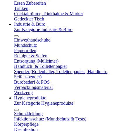
Essen Zubereiten
Trinken
Cocktailrührer, Trinkhalme & Marker
Gedeckter Tisch
Industrie & Büro
Zur Kategorie Industrie & Büro
Einweghandschuhe
Mundschutz
Papierrollen
Reiniger & Seifen
Entsorgung (Mülleimer)
Handtuch- & Toilettenpapier
Spender (Rollenhalter, Toilettenpapier-, Handtuch-,
Seifenspender)
Bürobedarf & POS
Verpackungsmaterial
Werkzeug
Hygieneprodukte
Zur Kategorie Hygieneprodukte
Schutzkleidung
Infektionsschutz (Mundschutz & Tests)
Körperpflege
Desinfektion