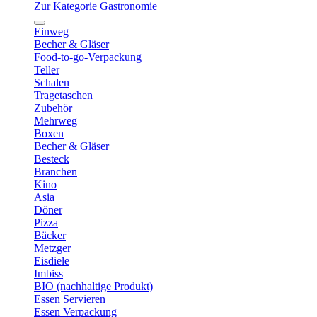
Zur Kategorie Gastronomie
Einweg
Becher & Gläser
Food-to-go-Verpackung
Teller
Schalen
Tragetaschen
Zubehör
Mehrweg
Boxen
Becher & Gläser
Besteck
Branchen
Kino
Asia
Döner
Pizza
Bäcker
Metzger
Eisdiele
Imbiss
BIO (nachhaltige Produkt)
Essen Servieren
Essen Verpackung