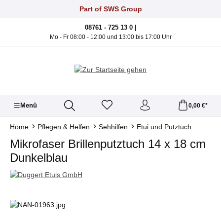
Zum Hauptinhalt springen
Part of SWS Group
08761 - 725 13 0 |
Mo - Fr 08:00 - 12:00 und 13:00 bis 17:00 Uhr
Menü
0,00 €*
Home
Pflegen & Helfen
Sehhilfen
Etui und Putztuch
Mikrofaser Brillenputztuch 14 x 18 cm
Dunkelblau
Bildergalerie überspringen