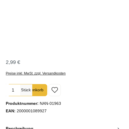
2,99 €
Regulärer Preis:
Preise inkl. MwSt. zzgl. Versandkosten
Produkt Anzahl: Gib den gewünschten Wert ein oder benutze die Sc
In den Warenkorb
Stück
Produktnummer:
NAN-01963
EAN:
2000001089927
Beschreibung