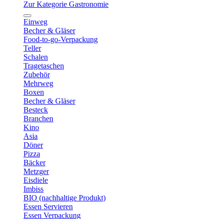
Zur Kategorie Gastronomie
Einweg
Becher & Gläser
Food-to-go-Verpackung
Teller
Schalen
Tragetaschen
Zubehör
Mehrweg
Boxen
Becher & Gläser
Besteck
Branchen
Kino
Asia
Döner
Pizza
Bäcker
Metzger
Eisdiele
Imbiss
BIO (nachhaltige Produkt)
Essen Servieren
Essen Verpackung