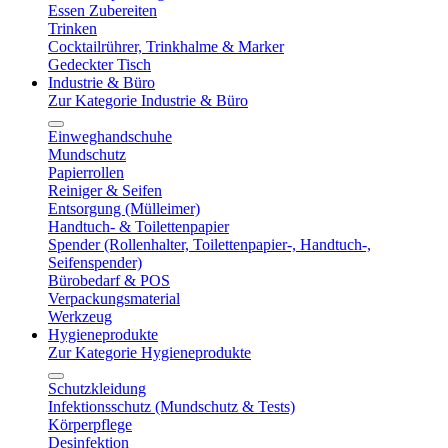
Essen Zubereiten
Trinken
Cocktailrührer, Trinkhalme & Marker
Gedeckter Tisch
Industrie & Büro
Zur Kategorie Industrie & Büro
Einweghandschuhe
Mundschutz
Papierrollen
Reiniger & Seifen
Entsorgung (Mülleimer)
Handtuch- & Toilettenpapier
Spender (Rollenhalter, Toilettenpapier-, Handtuch-,
Seifenspender)
Bürobedarf & POS
Verpackungsmaterial
Werkzeug
Hygieneprodukte
Zur Kategorie Hygieneprodukte
Schutzkleidung
Infektionsschutz (Mundschutz & Tests)
Körperpflege
Desinfektion