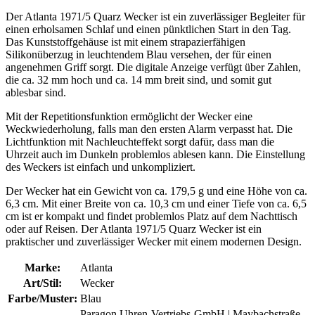
Der Atlanta 1971/5 Quarz Wecker ist ein zuverlässiger Begleiter für
einen erholsamen Schlaf und einen pünktlichen Start in den Tag.
Das Kunststoffgehäuse ist mit einem strapazierfähigen
Silikonüberzug in leuchtendem Blau versehen, der für einen
angenehmen Griff sorgt. Die digitale Anzeige verfügt über Zahlen,
die ca. 32 mm hoch und ca. 14 mm breit sind, und somit gut
ablesbar sind.
Mit der Repetitionsfunktion ermöglicht der Wecker eine
Weckwiederholung, falls man den ersten Alarm verpasst hat. Die
Lichtfunktion mit Nachleuchteffekt sorgt dafür, dass man die
Uhrzeit auch im Dunkeln problemlos ablesen kann. Die Einstellung
des Weckers ist einfach und unkompliziert.
Der Wecker hat ein Gewicht von ca. 179,5 g und eine Höhe von ca.
6,3 cm. Mit einer Breite von ca. 10,3 cm und einer Tiefe von ca. 6,5
cm ist er kompakt und findet problemlos Platz auf dem Nachttisch
oder auf Reisen. Der Atlanta 1971/5 Quarz Wecker ist ein
praktischer und zuverlässiger Wecker mit einem modernen Design.
Marke:
Atlanta
Art/Stil:
Wecker
Farbe/Muster:
Blau
Paragon Uhren-Vertriebs-GmbH | Maybachstraße