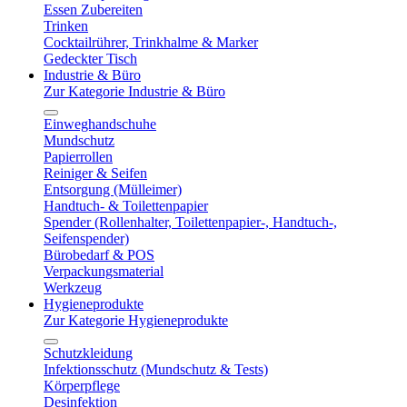
Essen Zubereiten
Trinken
Cocktailrührer, Trinkhalme & Marker
Gedeckter Tisch
Industrie & Büro
Zur Kategorie Industrie & Büro
Einweghandschuhe
Mundschutz
Papierrollen
Reiniger & Seifen
Entsorgung (Mülleimer)
Handtuch- & Toilettenpapier
Spender (Rollenhalter, Toilettenpapier-, Handtuch-,
Seifenspender)
Bürobedarf & POS
Verpackungsmaterial
Werkzeug
Hygieneprodukte
Zur Kategorie Hygieneprodukte
Schutzkleidung
Infektionsschutz (Mundschutz & Tests)
Körperpflege
Desinfektion