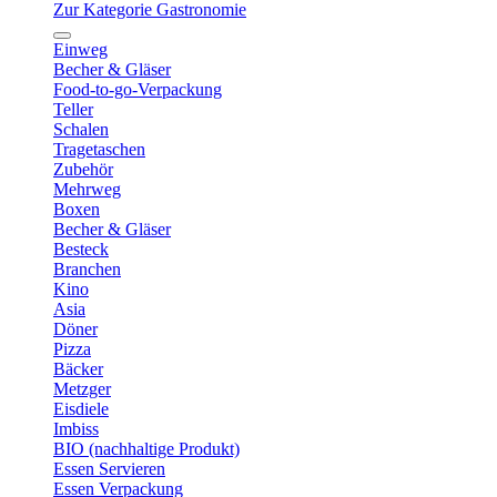
Zur Kategorie Gastronomie
Einweg
Becher & Gläser
Food-to-go-Verpackung
Teller
Schalen
Tragetaschen
Zubehör
Mehrweg
Boxen
Becher & Gläser
Besteck
Branchen
Kino
Asia
Döner
Pizza
Bäcker
Metzger
Eisdiele
Imbiss
BIO (nachhaltige Produkt)
Essen Servieren
Essen Verpackung