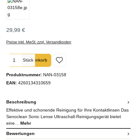
29,99 €
Regulärer Preis:
Preise inkl. MwSt. zzgl. Versandkosten
Produkt Anzahl: Gib den gewünschten Wert ein oder benutze die Sc
In den Warenkorb
Stück
Produktnummer:
NAN-03158
EAN:
4260134310659
Beschreibung
Effektive und schonende Reinigung für Ihre Kontaktlinsen Das
Senoclean Sonic Lense Ultraschall-Reinigungsgerät bietet
eine…
Mehr
Bewertungen