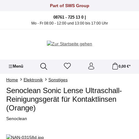
Zum Hauptinhalt springen
Part of SWS Group
08761 - 725 13 0 |
Mo - Fr 08:00 - 12:00 und 13:00 bis 17:00 Uhr
Menü
0,00 €*
Home
Elektronik
Sonstiges
Senoclean Sonic Lense Ultraschall-
Reinigungsgerät für Kontaktlinsen
(Orange)
Senoclean
Bildergalerie überspringen