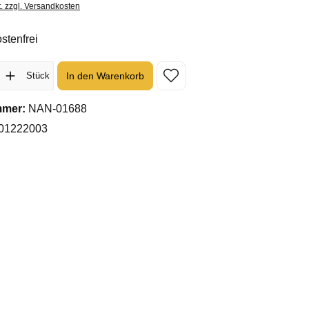
t. zzgl. Versandkosten
stenfrei
l: Gib den gewünschten Wert ein oder benutze die Schaltflächen um 
In den Warenkorb
Stück
mmer:
NAN-01688
01222003