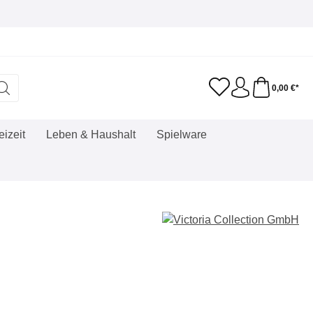
0,00 €*
eizeit
Leben & Haushalt
Spielware
eis: