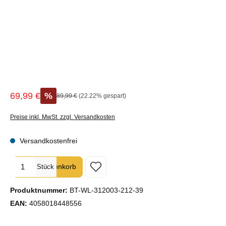
69,99 €
%
Regulärer Preis:
89,99 €
(22.22% gespart)
Verkaufspreis:
Preise inkl. MwSt. zzgl. Versandkosten
Versandkostenfrei
Produkt Anzahl: Gib den gewünschten Wert ein oder benutze die Sc
In den Warenkorb
Stück
Produktnummer:
BT-WL-312003-212-39
EAN:
4058018448556